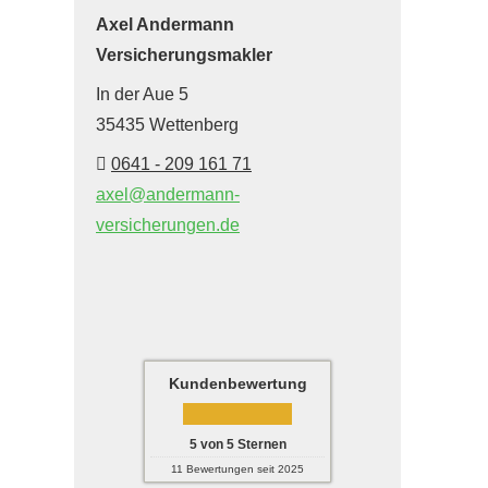
Axel Andermann
Ver­sicherungs­makler
In der Aue 5
35435 Wettenberg
0641 - 209 161 71
axel@andermann-
versicherungen.de
Kundenbewertung
5
von
5
Sternen
11
Bewertungen seit 2025