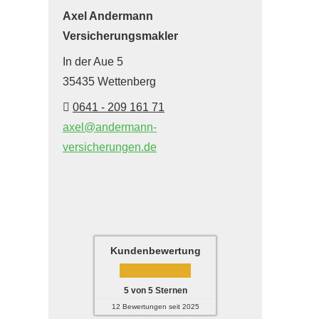
Axel Andermann
Ver­sicherungs­makler
In der Aue 5
35435 Wettenberg
0641 - 209 161 71
axel@andermann-
versicherungen.de
Kundenbewertung
5
von
5
Sternen
12
Bewertungen seit 2025