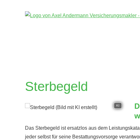
Ster­be­geld
D
KI
w
Das Ster­be­geld ist ersatzlos aus dem Leistungskat
jeder selbst für seine Be­stat­tungs­vor­sor­ge veran